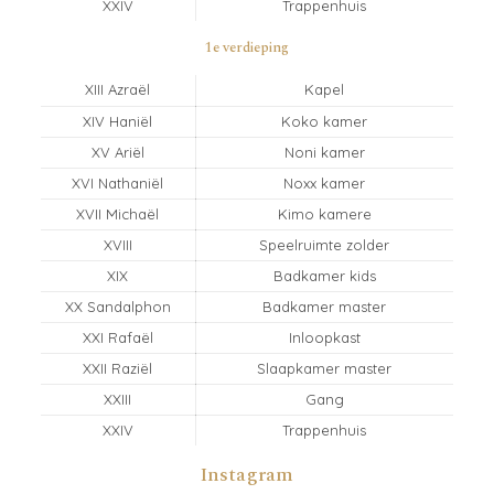
XXIV
Trappenhuis
1e verdieping
XIII Azraël
Kapel
XIV Haniël
Koko kamer
XV Ariël
Noni kamer
XVI Nathaniël
Noxx kamer
XVII Michaël
Kimo kamere
XVIII
Speelruimte zolder
XIX
Badkamer kids
XX Sandalphon
Badkamer master
XXI Rafaël
Inloopkast
XXII Raziël
Slaapkamer master
XXIII
Gang
XXIV
Trappenhuis
Instagram