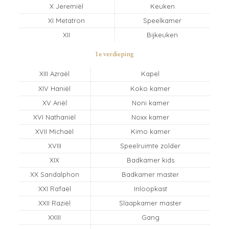
X Jeremiël
Keuken
XI Metatron
Speelkamer
XII
Bijkeuken
1e verdieping
XIII Azraël
Kapel
XIV Haniël
Koko kamer
XV Ariël
Noni kamer
XVI Nathaniël
Noxx kamer
XVII Michaël
Kimo kamer
XVIII
Speelruimte zolder
XIX
Badkamer kids
XX Sandalphon
Badkamer master
XXI Rafaël
Inloopkast
XXII Raziël
Slaapkamer master
XXIII
Gang