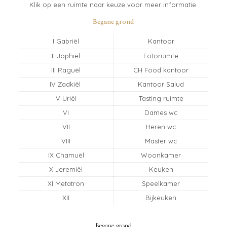
Klik op een ruimte naar keuze voor meer informatie.
Begane grond
I Gabriël
Kantoor
II Jophiël
Fotoruimte
III Raguël
CH Food kantoor
IV Zadkiël
Kantoor Salud
V Uriël
Tasting ruimte
VI
Dames wc
VII
Heren wc
VIII
Master wc
IX Chamuël
Woonkamer
X Jeremiël
Keuken
XI Metatron
Speelkamer
XII
Bijkeuken