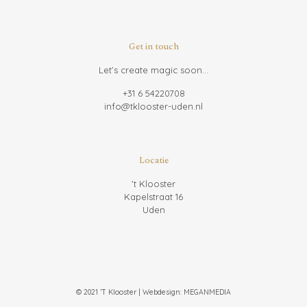
Get in touch
Let’s create magic soon...
+31 6 54220708
info@tklooster-uden.nl
Locatie
't Klooster
Kapelstraat 16
Uden
© 2021 ’T Klooster | Webdesign:
MEGANMEDIA