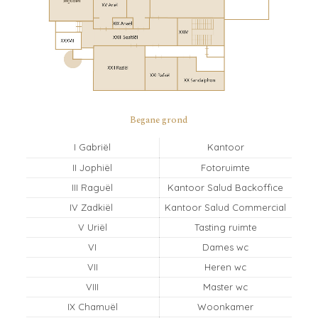
Begane grond
I Gabriël
Kantoor
II Jophiël
Fotoruimte
III Raguël
Kantoor Salud Backoffice
IV Zadkiël
Kantoor Salud Commercial
V Uriël
Tasting ruimte
VI
Dames wc
VII
Heren wc
VIII
Master wc
IX Chamuël
Woonkamer