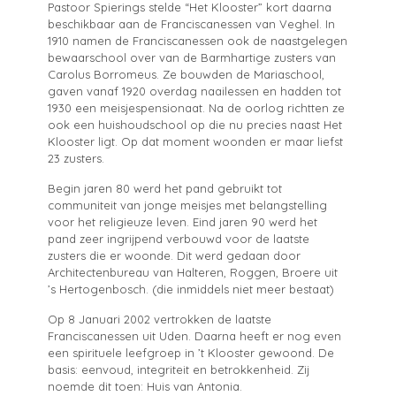
Pastoor Spierings stelde “Het Klooster” kort daarna
beschikbaar aan de Franciscanessen van Veghel.
In
1910 namen de Franciscanessen ook de naastgelegen
bewaarschool over van de Barmhartige zusters van
Carolus Borromeus. Ze bouwden de Mariaschool,
gaven vanaf 1920 overdag naailessen en hadden tot
1930 een meisjespensionaat. Na de oorlog richtten ze
ook een huishoudschool op die nu precies naast Het
Klooster ligt. Op dat moment woonden er maar liefst
23 zusters.
Begin jaren 80 werd het pand gebruikt tot
communiteit van jonge meisjes met belangstelling
voor het religieuze leven. Eind jaren 90 werd het
pand zeer ingrijpend verbouwd voor de laatste
zusters die er woonde. Dit werd gedaan door
Architectenbureau van Halteren, Roggen, Broere uit
’s Hertogenbosch. (die inmiddels niet meer bestaat)
Op 8 Januari 2002 vertrokken de laatste
Franciscanessen uit Uden. Daarna heeft er nog even
een spirituele leefgroep in ’t Klooster gewoond. De
basis: eenvoud, integriteit en betrokkenheid. Zij
noemde dit toen: Huis van Antonia.