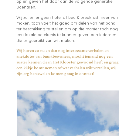
op en geven het door aan de volgende generatie
Udenaren.
Wij zullen er geen hotel of bed & breakfast meer van
maken, toch voelt het goed om delen van het pand
ter beschikking te stellen om op die manier toch nog
een lokale betekenis te kunnen geven aan iedereen
die er gebruikt van wilt maken.
Wij horen zo nu en dan nog interessante verhalen en
anekdotes van buurtbewoners, mocht iemand nog een
zuster kennen die in Het Klooster gewoond heeft en graag
een kijkje komt nemen of wat verhalen wilt vertellen, wij
zijn erg beniewd en komen graag in contact!