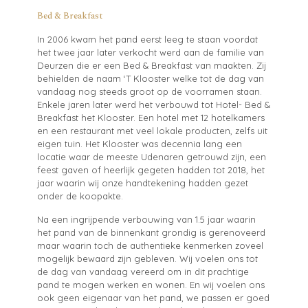
Bed & Breakfast
In 2006 kwam het pand eerst leeg te staan voordat
het twee jaar later verkocht werd aan de familie van
Deurzen die er een Bed & Breakfast van maakten. Zij
behielden de naam ‘T Klooster welke tot de dag van
vandaag nog steeds groot op de voorramen staan.
Enkele jaren later werd het verbouwd tot Hotel- Bed &
Breakfast het Klooster. Een hotel met 12 hotelkamers
en een restaurant met veel lokale producten, zelfs uit
eigen tuin. Het Klooster was decennia lang een
locatie waar de meeste Udenaren getrouwd zijn, een
feest gaven of heerlijk gegeten hadden tot 2018, het
jaar waarin wij onze handtekening hadden gezet
onder de koopakte.
Na een ingrijpende verbouwing van 1.5 jaar waarin
het pand van de binnenkant grondig is gerenoveerd
maar waarin toch de authentieke kenmerken zoveel
mogelijk bewaard zijn gebleven. Wij voelen ons tot
de dag van vandaag vereerd om in dit prachtige
pand te mogen werken en wonen. En wij voelen ons
ook geen eigenaar van het pand, we passen er goed