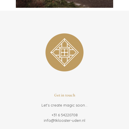
Get in touch
Let’s create magic soon...
+31 6 54220708
info@tklooster-uden.nl